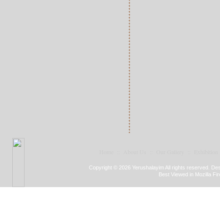
Home
::
About Us
::
Our Gallery
::
Exhibition
Copyright © 2026 Yerushalayim All rights reserved. D
Best Viewed in Mozilla Fir