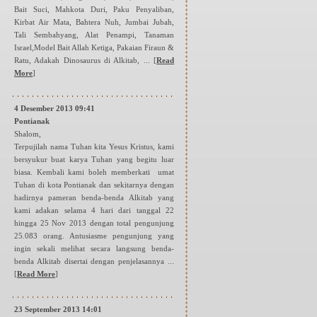
Bait Suci, Mahkota Duri, Paku Penyaliban,
Kirbat Air Mata, Bahtera Nuh, Jumbai Jubah,
Tali Sembahyang, Alat Penampi, Tanaman
Israel,Model Bait Allah Ketiga, Pakaian Firaun &
Ratu, Adakah Dinosaurus di Alkitab, ...
[
Read
More
]
4 Desember 2013 09:41
Pontianak
Shalom,
Terpujilah nama Tuhan kita Yesus Kristus, kami
bersyukur buat karya Tuhan yang begitu luar
biasa. Kembali kami boleh memberkati umat
Tuhan di kota Pontianak dan sekitarnya dengan
hadirnya pameran benda-benda Alkitab yang
kami adakan selama 4 hari dari tanggal 22
hingga 25 Nov 2013 dengan total pengunjung
25.083 orang. Antusiasme pengunjung yang
ingin sekali melihat secara langsung benda-
benda Alkitab disertai dengan penjelasannya ...
[
Read More
]
23 September 2013 14:01