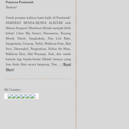
Pemeran Pontianak
Shalom!
Untuk pertama kalinya kami hadir di Pontianak!
PAMERAN BENDA-BENDA ALKITAB oleh
Manna Sorgawi! Membuat Alkitab menjadi lebih
hidup! Lihat: Biji Sesawi, Dinosaurus, Kacang
Merah Yakub, Sangkakala, Dua Loh Batu,
Sangkakala, Ceracap, Nafiri, Mahkota Ester, Bait
Suci, Tabernakel, Pengumban, Kirbat Air Mata,
Mahkota Duri, Alat Penampi, Kuk, dan masih
banyak lagi benda-benda Alkitab lainnya yang
bisa Anda lihat secara langsung. Dan ...
[
Read
More
]
Hit Counter :