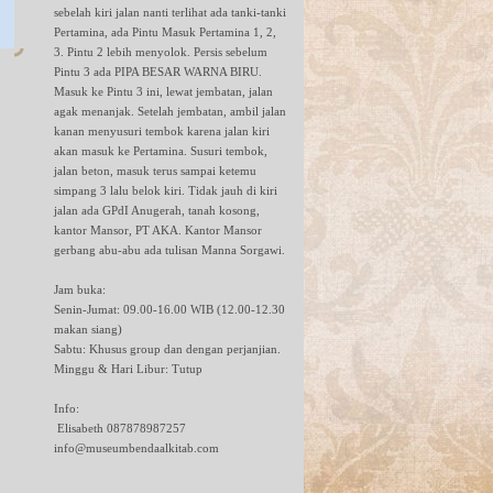
sebelah kiri jalan nanti terlihat ada tanki-tanki
Pertamina, ada Pintu Masuk Pertamina 1, 2,
3. Pintu 2 lebih menyolok. Persis sebelum
Pintu 3 ada PIPA BESAR WARNA BIRU.
Masuk ke Pintu 3 ini, lewat jembatan, jalan
agak menanjak. Setelah jembatan, ambil jalan
kanan menyusuri tembok karena jalan kiri
akan masuk ke Pertamina. Susuri tembok,
jalan beton, masuk terus sampai ketemu
simpang 3 lalu belok kiri. Tidak jauh di kiri
jalan ada GPdI Anugerah, tanah kosong,
kantor Mansor, PT AKA. Kantor Mansor
gerbang abu-abu ada tulisan Manna Sorgawi.
Jam buka:
Senin-Jumat: 09.00-16.00 WIB (12.00-12.30
makan siang)
Sabtu: Khusus group dan dengan perjanjian.
Minggu & Hari Libur: Tutup
Info:
Elisabeth 087878987257
info@museumbendaalkitab.com