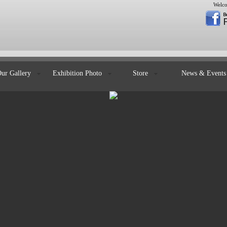
Welco
Our Gallery
Exhibition Photo
Store
News & Even