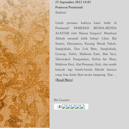
23 September 2013 14:01
Pemeran Pontianak
Shalom!
Untuk pertama kalinya kami hadir di
Pontianak! PAMERAN BENDA-BENDA
ALKITAB oleh Manna Sorgawi! Membuat
Alkitab menjadi lebih hidup! Lihat: Biji
Sesawi, Dinosaurus, Kacang Merah Yakub,
Sangkakala, Dua Loh Batu, Sangkakala,
Ceracap, Nafiri, Mahkota Ester, Bait Suci,
Tabernakel, Pengumban, Kirbat Air Mata,
Mahkota Duri, Alat Penampi, Kuk, dan masih
banyak lagi benda-benda Alkitab lainnya
yang bisa Anda lihat secara langsung. Dan ...
[
Read More
]
Hit Counter :