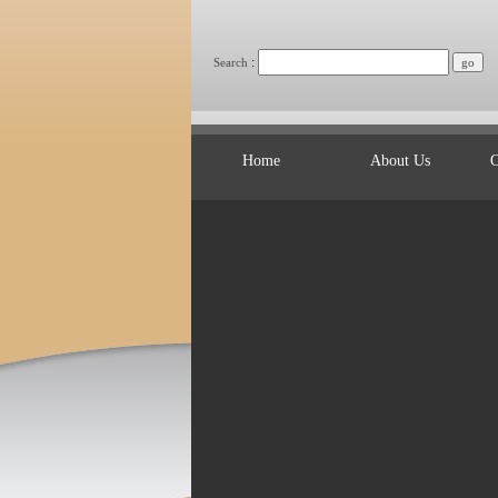
:
Search
Home
About Us