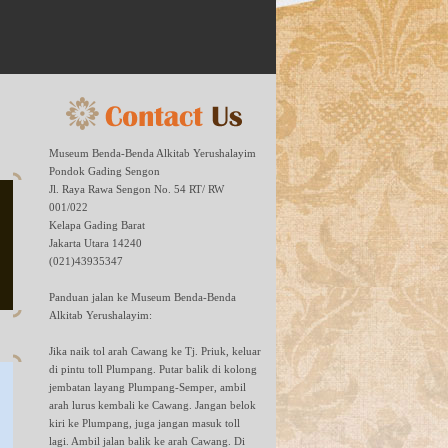
Museum Benda-Benda Alkitab Yerushalayim
Pondok Gading Sengon
Jl. Raya Rawa Sengon No. 54 RT/ RW
001/022
Kelapa Gading Barat
Jakarta Utara 14240
(021)43935347
Panduan jalan ke Museum Benda-Benda
Alkitab Yerushalayim:
Jika naik tol arah Cawang ke Tj. Priuk, keluar
di pintu toll Plumpang. Putar balik di kolong
jembatan layang Plumpang-Semper, ambil
arah lurus kembali ke Cawang. Jangan belok
kiri ke Plumpang, juga jangan masuk toll
lagi. Ambil jalan balik ke arah Cawang. Di