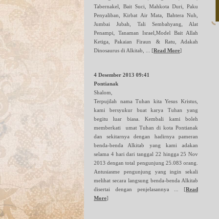
Tabernakel, Bait Suci, Mahkota Duri, Paku
Penyaliban, Kirbat Air Mata, Bahtera Nuh,
Jumbai Jubah, Tali Sembahyang, Alat
Penampi, Tanaman Israel,Model Bait Allah
Ketiga, Pakaian Firaun & Ratu, Adakah
Dinosaurus di Alkitab, ...
[
Read More
]
4 Desember 2013 09:41
Pontianak
Shalom,
Terpujilah nama Tuhan kita Yesus Kristus,
kami bersyukur buat karya Tuhan yang
begitu luar biasa. Kembali kami boleh
memberkati umat Tuhan di kota Pontianak
dan sekitarnya dengan hadirnya pameran
benda-benda Alkitab yang kami adakan
selama 4 hari dari tanggal 22 hingga 25 Nov
2013 dengan total pengunjung 25.083 orang.
Antusiasme pengunjung yang ingin sekali
melihat secara langsung benda-benda Alkitab
disertai dengan penjelasannya ...
[
Read
More
]