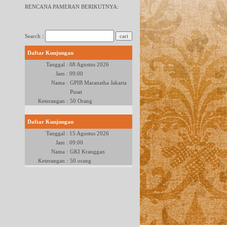
RENCANA PAMERAN BERIKUTNYA:
:
Search
Daftar Kunjungan
Tanggal :
08 Agustus 2026
Jam :
09:00
Nama :
GPIB Maranatha Jakarta
Pusat
Keterangan :
50 Orang
Daftar Kunjungan
Tanggal :
15 Agustus 2026
Jam :
09:00
Nama :
GKI Kranggan
Keterangan :
50 orang
Daftar Kunjungan
Tanggal :
22 Agustus 2026
Jam :
09:00
Nama :
GKO Tangerang
Keterangan :
80 Orang