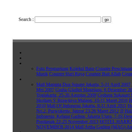
Search
:
Foto Pengunjung
Koleksi Baru
Counter Penciptaan
Musik
Counter Hari Raya
Counter Bait Allah
Count
Mall Mangga Dua Square Jakarta, 5-11 April 2007
Mei 2007
Graha Gladiol Magelang, 6 Desember 2
Yogjakarta, 25-26 Agustus 2009
Gedung Sukasari 
Skodam V Brawijaya Malang, 10-11 Maret 2010
B
2010
Mall Of Indonesia Jakarta, 8-11 April 2011
Ho
No.2, Purwokerto, Jateng 23-26 Maret 2012
JJ Hal
Indonesia, Kelapa Gading, Jakarta Utara, 7-16 De
Pontianak 22-25 November 2013
HOTEL HARRAD
NOVEMBER 2014
Mall Artha Gading (MAG) Atriu