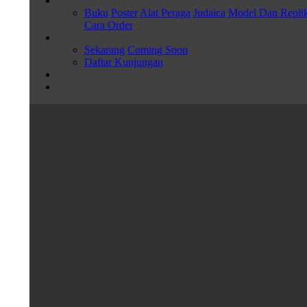
Buku
Poster
Alat Peraga
Judaica
Model Dan Repli
Cara Order
Sekarang
Coming Soon
Daftar Kunjungan