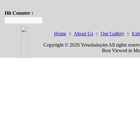
Hit Counter :
Home
::
About Us
::
Our Gallery
::
Exh
Copyright © 2026 Yerushalayim All rights rese
Best Viewed in Mozi