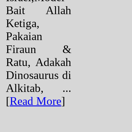
Bait Allah
Ketiga,
Pakaian
Firaun &
Ratu, Adakah
Dinosaurus di
Alkitab, ...
[
Read More
]