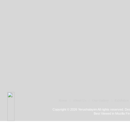
Home
::
About Us
::
Our Gallery
::
Exhibition
Copyright © 2026 Yerushalayim All rights reserved. D
Best Viewed in Mozilla Fir