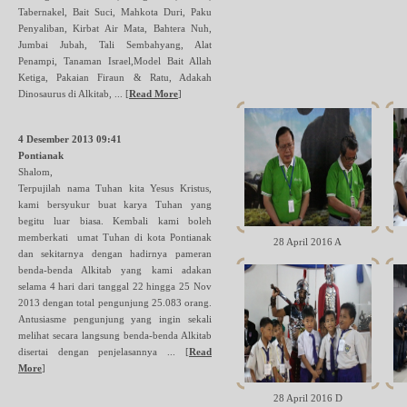
Tabernakel, Bait Suci, Mahkota Duri, Paku
Penyaliban, Kirbat Air Mata, Bahtera Nuh,
Jumbai Jubah, Tali Sembahyang, Alat
Penampi, Tanaman Israel,Model Bait Allah
Ketiga, Pakaian Firaun & Ratu, Adakah
Dinosaurus di Alkitab, ...
[
Read More
]
4 Desember 2013 09:41
Pontianak
Shalom,
Terpujilah nama Tuhan kita Yesus Kristus,
kami bersyukur buat karya Tuhan yang
begitu luar biasa. Kembali kami boleh
memberkati umat Tuhan di kota Pontianak
28 April 2016 A
dan sekitarnya dengan hadirnya pameran
benda-benda Alkitab yang kami adakan
selama 4 hari dari tanggal 22 hingga 25 Nov
2013 dengan total pengunjung 25.083 orang.
Antusiasme pengunjung yang ingin sekali
melihat secara langsung benda-benda Alkitab
disertai dengan penjelasannya ...
[
Read
More
]
28 April 2016 D