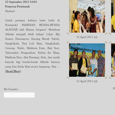
23 September 2013 14:01
Pemeran Pontianak
Shalom!
Untuk pertama kalinya kami hadir di
Pontianak! PAMERAN BENDA-BENDA
ALKITAB oleh Manna Sorgawi! Membuat
Alkitab menjadi lebih hidup! Lihat: Biji
11 April 2011 (a)
Sesawi, Dinosaurus, Kacang Merah Yakub,
Sangkakala, Dua Loh Batu, Sangkakala,
Ceracap, Nafiri, Mahkota Ester, Bait Suci,
Tabernakel, Pengumban, Kirbat Air Mata,
Mahkota Duri, Alat Penampi, Kuk, dan masih
banyak lagi benda-benda Alkitab lainnya
yang bisa Anda lihat secara langsung. Dan ...
[
Read More
]
11 April 2011 (d)
P
Hit Counter :