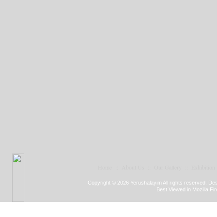
Home
::
About Us
::
Our Gallery
::
Exhibition
Copyright © 2026 Yerushalayim All rights reserved. D
Best Viewed in Mozilla Fir