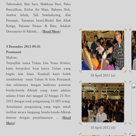
Tabernakel, Bait Suci, Mahkota Duri, Paku
Penyaliban, Kirbat Air Mata, Bahtera Nuh,
Jumbai Jubah, Tali Sembahyang, Alat
Penampi, Tanaman Israel,Model Bait Allah
Ketiga, Pakaian Firaun & Ratu, Adakah
Dinosaurus di Alkitab, ...
[
Read More
]
4 Desember 2013 09:41
Pontianak
Shalom,
Terpujilah nama Tuhan kita Yesus Kristus,
kami bersyukur buat karya Tuhan yang
begitu luar biasa. Kembali kami boleh
10 April 2011 (a)
memberkati umat Tuhan di kota Pontianak
dan sekitarnya dengan hadirnya pameran
benda-benda Alkitab yang kami adakan
selama 4 hari dari tanggal 22 hingga 25 Nov
2013 dengan total pengunjung 25.083 orang.
Antusiasme pengunjung yang ingin sekali
melihat secara langsung benda-benda Alkitab
disertai dengan penjelasannya ...
[
Read
More
]
10 April 2011 (d)