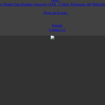
Store
ca
Model Dan Replika
Souvenir (ATK, T-Shirt, Perhiasan, dll)
Bibit M
News & Events
Donate
Contact Us