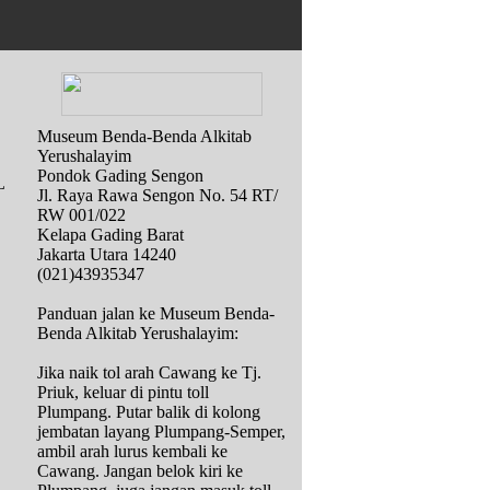
Museum Benda-Benda Alkitab
Yerushalayim
Pondok Gading Sengon
L
Jl. Raya Rawa Sengon No. 54 RT/
RW 001/022
Kelapa Gading Barat
Jakarta Utara 14240
(021)43935347
Panduan jalan ke Museum Benda-
Benda Alkitab Yerushalayim:
Jika naik tol arah Cawang ke Tj.
Priuk, keluar di pintu toll
Plumpang. Putar balik di kolong
jembatan layang Plumpang-Semper,
ambil arah lurus kembali ke
Cawang. Jangan belok kiri ke