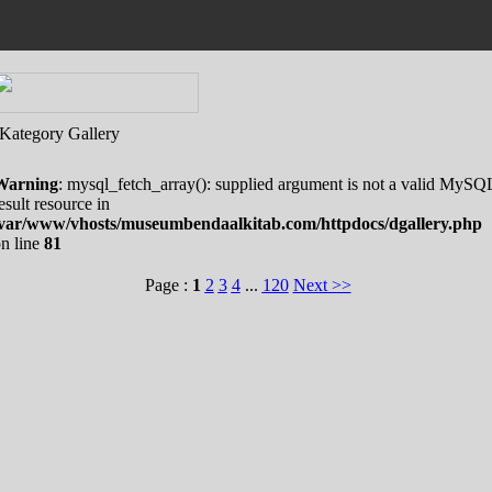
Kategory Gallery
Warning
: mysql_fetch_array(): supplied argument is not a valid MySQ
esult resource in
/var/www/vhosts/museumbendaalkitab.com/httpdocs/dgallery.php
n line
81
Page :
1
2
3
4
...
120
Next >>