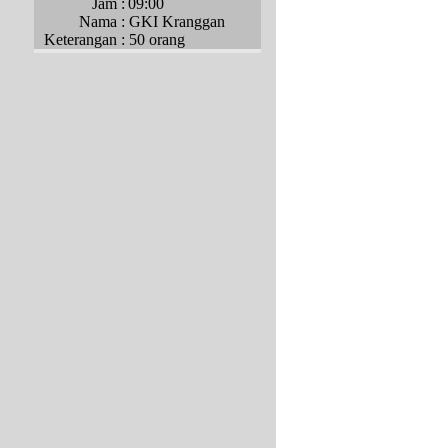
Jam :
09:00
Nama :
GKI Kranggan
Keterangan :
50 orang
Daftar Kunjungan
Tanggal :
22 Agustus 2026
Jam :
09:00
Nama :
GKO Tangerang
Keterangan :
80 Orang
Daftar Kunjungan
Tanggal :
24 Oktober 2026
Jam :
09:00
Nama :
GPDI Sejahtera
Taman Palem
Keterangan :
26 Orang