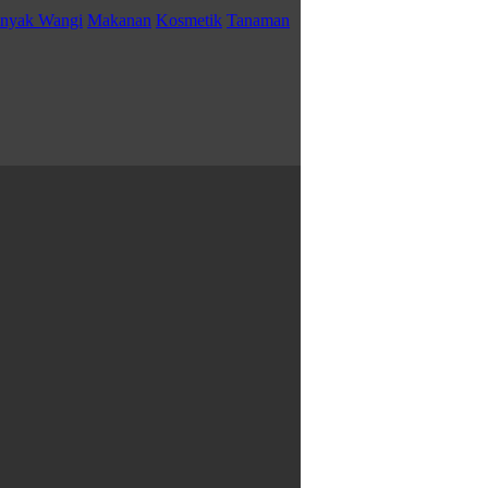
inyak Wangi
Makanan
Kosmetik
Tanaman