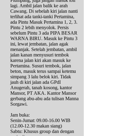
Plumpang, juga jangan masuk toll
lagi. Ambil jalan balik ke arah
Cawang. Di sebelah kiri jalan nanti
terlihat ada tanki-tanki Pertamina,
ada Pintu Masuk Pertamina 1, 2, 3.
Pintu 2 lebih menyolok. Persis
sebelum Pintu 3 ada PIPA BESAR
WARNA BIRU. Masuk ke Pintu 3
ini, lewat jembatan, jalan agak
menanjak. Setelah jembatan, ambil
jalan kanan menyusuri tembok
karena jalan kiri akan masuk ke
Pertamina. Susuri tembok, jalan
beton, masuk terus sampai ketemu
simpang 3 lalu belok kiri. Tidak
jauh di kiri jalan ada GPdI
Anugerah, tanah kosong, kantor
Mansor, PT AKA. Kantor Mansor
gerbang abu-abu ada tulisan Manna
Sorgawi.
Jam buka:
Senin-Jumat: 09.00-16.00 WIB
(12.00-12.30 makan siang)
Sabtu: Khusus group dan dengan