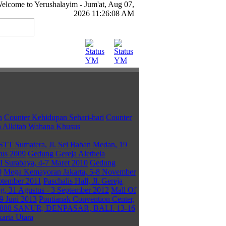
elcome to Yerushalayim -
Jum'at, Aug 07,
2026 11:26:08 AM
n
Counter Kehidupan Sehari-hari
Counter
 Alkitab
Wahana Khusus
STT Sumatera, Jl. Sei Baban Medan, 19
tus 2009
Gedung Gereja Aletheia
II Surabaya, 4-7 Maret 2010
Gedung
0
Mega Kemayoran Jakarta, 5-8 November
eptember 2011
Paschalis Hall, Jl. Gereja
ng, 31 Agustus - 3 September 2012
Mall Of
-9 Juni 2013
Pontianak Convention Center,
8 SANUR, DENPASAR, BALI. 13-16
arta Utara