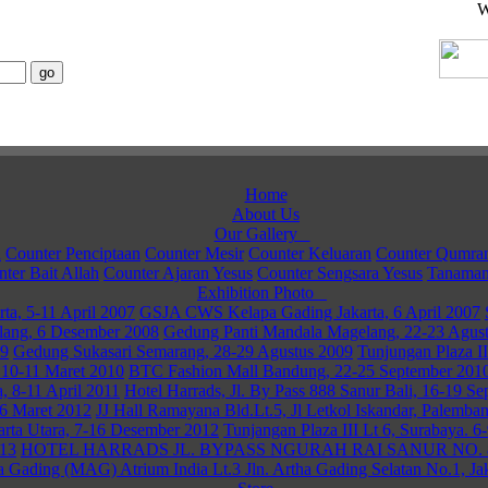
W
Home
About Us
Our Gallery
u
Counter Penciptaan
Counter Mesir
Counter Keluaran
Counter Qumra
ter Bait Allah
Counter Ajaran Yesus
Counter Sengsara Yesus
Tanaman
Exhibition Photo
ta, 5-11 April 2007
GSJA CWS Kelapa Gading Jakarta, 6 April 2007
lang, 6 Desember 2008
Gedung Panti Mandala Magelang, 22-23 Agus
09
Gedung Sukasari Semarang, 28-29 Agustus 2009
Tunjungan Plaza I
10-11 Maret 2010
BTC Fashion Mall Bandung, 22-25 September 201
a, 8-11 April 2011
Hotel Harrads, Jl. By Pass 888 Sanur Bali, 16-19 S
26 Maret 2012
JJ Hall Ramayana Bld.Lt.5, Jl Letkol Iskandar, Palemba
arta Utara, 7-16 Desember 2012
Tunjangan Plaza III Lt 6, Surabaya. 6
013
HOTEL HARRADS JL. BYPASS NGURAH RAI SANUR NO. 88
a Gading (MAG) Atrium India Lt.3 Jln. Artha Gading Selatan No.1, Jak