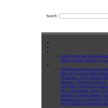
Search
:
Foto Pengunjung
Koleksi Bar
Musik
Counter Hari Raya
Coun
Mall Mangga Dua Square Jakar
Mei 2007
Graha Gladiol Mage
Yogjakarta, 25-26 Agustus 20
Skodam V Brawijaya Malang, 
2010
Mall Of Indonesia Jakart
No.2, Purwokerto, Jateng 23-
Indonesia, Kelapa Gading, Jak
Pontianak 22-25 November 2
NOVEMBER 2014
Mall Arth