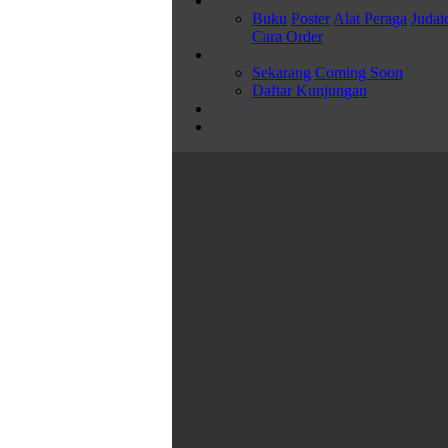
Buku
Poster
Alat Peraga
Judai
Cara Order
Sekarang
Coming Soon
Daftar Kunjungan