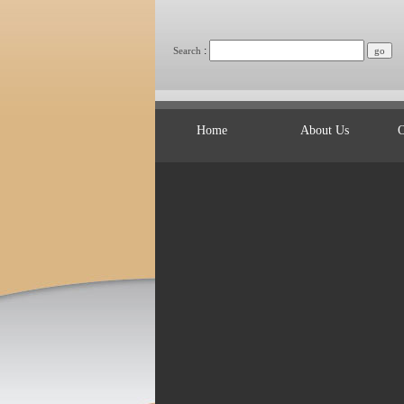
:
Search
Home
About Us