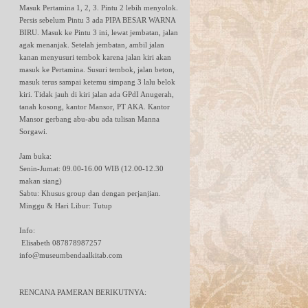
Masuk Pertamina 1, 2, 3. Pintu 2 lebih menyolok.
Persis sebelum Pintu 3 ada PIPA BESAR WARNA
BIRU. Masuk ke Pintu 3 ini, lewat jembatan, jalan
agak menanjak. Setelah jembatan, ambil jalan
kanan menyusuri tembok karena jalan kiri akan
masuk ke Pertamina. Susuri tembok, jalan beton,
masuk terus sampai ketemu simpang 3 lalu belok
kiri. Tidak jauh di kiri jalan ada GPdI Anugerah,
tanah kosong, kantor Mansor, PT AKA. Kantor
Mansor gerbang abu-abu ada tulisan Manna
Sorgawi.
Jam buka:
Senin-Jumat: 09.00-16.00 WIB (12.00-12.30
makan siang)
Sabtu: Khusus group dan dengan perjanjian.
Minggu & Hari Libur: Tutup
Info:
Elisabeth 087878987257
info@museumbendaalkitab.com
RENCANA PAMERAN BERIKUTNYA: