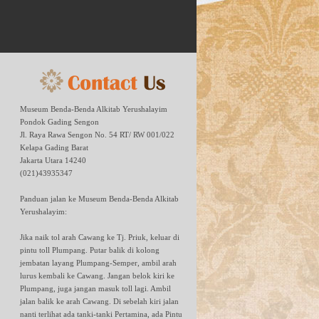
Museum Benda-Benda Alkitab Yerushalayim
Pondok Gading Sengon
Jl. Raya Rawa Sengon No. 54 RT/ RW 001/022
Kelapa Gading Barat
Jakarta Utara 14240
(021)43935347
Panduan jalan ke Museum Benda-Benda Alkitab
Yerushalayim:
Jika naik tol arah Cawang ke Tj. Priuk, keluar di
pintu toll Plumpang. Putar balik di kolong
jembatan layang Plumpang-Semper, ambil arah
lurus kembali ke Cawang. Jangan belok kiri ke
Plumpang, juga jangan masuk toll lagi. Ambil
jalan balik ke arah Cawang. Di sebelah kiri jalan
nanti terlihat ada tanki-tanki Pertamina, ada Pintu