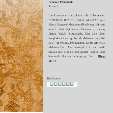
Pemeran Pontianak
Shalom!
Untuk pertama kalinya kami hadir di Pontianak!
PAMERAN BENDA-BENDA ALKITAB oleh
Manna Sorgawi! Membuat Alkitab menjadi lebih
hidup! Lihat: Biji Sesawi, Dinosaurus, Kacang
Merah Yakub, Sangkakala, Dua Loh Batu,
Sangkakala, Ceracap, Nafiri, Mahkota Ester, Bait
Suci, Tabernakel, Pengumban, Kirbat Air Mata,
Mahkota Duri, Alat Penampi, Kuk, dan masih
banyak lagi benda-benda Alkitab lainnya yang
bisa Anda lihat secara langsung. Dan ...
[
Read
More
]
Hit Counter :