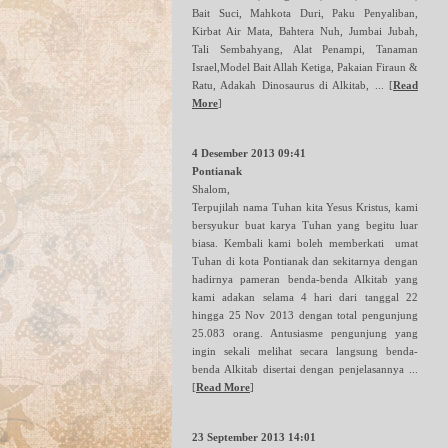
Bait Suci, Mahkota Duri, Paku Penyaliban,
Kirbat Air Mata, Bahtera Nuh, Jumbai Jubah,
Tali Sembahyang, Alat Penampi, Tanaman
Israel,Model Bait Allah Ketiga, Pakaian Firaun &
Ratu, Adakah Dinosaurus di Alkitab, ...
[
Read
More
]
4 Desember 2013 09:41
Pontianak
Shalom,
Terpujilah nama Tuhan kita Yesus Kristus, kami
bersyukur buat karya Tuhan yang begitu luar
biasa. Kembali kami boleh memberkati umat
Tuhan di kota Pontianak dan sekitarnya dengan
hadirnya pameran benda-benda Alkitab yang
kami adakan selama 4 hari dari tanggal 22
hingga 25 Nov 2013 dengan total pengunjung
25.083 orang. Antusiasme pengunjung yang
ingin sekali melihat secara langsung benda-
benda Alkitab disertai dengan penjelasannya ...
[
Read More
]
23 September 2013 14:01