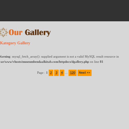
Kategory Gallery
arning
: mysql_fetch_array(): supplied argument is not a valid MySQL result resource in
var/www/vhosts/museumbendaalkitab.com/httpdocs/dgallery.php
on line
81
Page :
1
...
2
3
4
120
Next >>