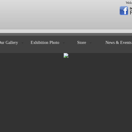
Welc
Our Gallery
Exhibition Photo
Store
News & Even