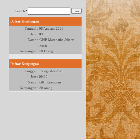
:
Search
Daftar Kunjungan
Tanggal :
08 Agustus 2026
Jam :
09:00
Nama :
GPIB Maranatha Jakarta
Pusat
Keterangan :
50 Orang
Daftar Kunjungan
Tanggal :
15 Agustus 2026
Jam :
09:00
Nama :
GKI Kranggan
Keterangan :
50 orang
Daftar Kunjungan
Tanggal :
22 Agustus 2026
Jam :
09:00
Nama :
GKO Tangerang
Keterangan :
80 Orang
Daftar Kunjungan