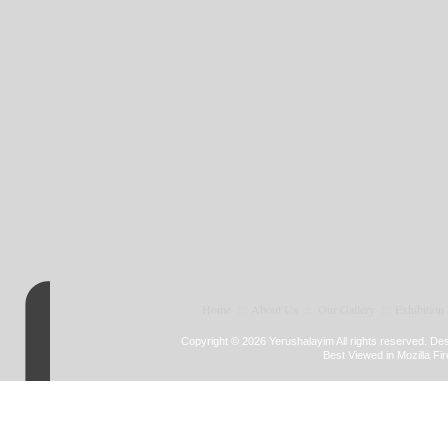
Home
::
About Us
::
Our Gallery
::
Exhibition
Copyright © 2026 Yerushalayim All rights reserved. D
Best Viewed in Mozilla Fir