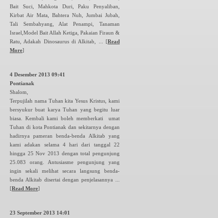
Bait Suci, Mahkota Duri, Paku Penyaliban,
Kirbat Air Mata, Bahtera Nuh, Jumbai Jubah,
Tali Sembahyang, Alat Penampi, Tanaman
Israel,Model Bait Allah Ketiga, Pakaian Firaun &
Ratu, Adakah Dinosaurus di Alkitab, ...
[
Read
More
]
4 Desember 2013 09:41
Pontianak
Shalom,
Terpujilah nama Tuhan kita Yesus Kristus, kami
bersyukur buat karya Tuhan yang begitu luar
biasa. Kembali kami boleh memberkati umat
Tuhan di kota Pontianak dan sekitarnya dengan
hadirnya pameran benda-benda Alkitab yang
kami adakan selama 4 hari dari tanggal 22
hingga 25 Nov 2013 dengan total pengunjung
25.083 orang. Antusiasme pengunjung yang
ingin sekali melihat secara langsung benda-
benda Alkitab disertai dengan penjelasannya ...
[
Read More
]
23 September 2013 14:01