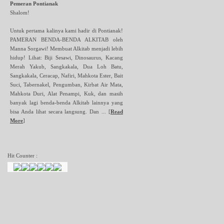
Pemeran Pontianak
Shalom!
Untuk pertama kalinya kami hadir di Pontianak!
PAMERAN BENDA-BENDA ALKITAB oleh
Manna Sorgawi! Membuat Alkitab menjadi lebih
hidup! Lihat: Biji Sesawi, Dinosaurus, Kacang
Merah Yakub, Sangkakala, Dua Loh Batu,
Sangkakala, Ceracap, Nafiri, Mahkota Ester, Bait
Suci, Tabernakel, Pengumban, Kirbat Air Mata,
Mahkota Duri, Alat Penampi, Kuk, dan masih
banyak lagi benda-benda Alkitab lainnya yang
bisa Anda lihat secara langsung. Dan ...
[
Read
More
]
Hit Counter :