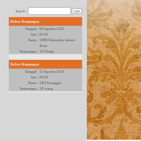
:
Search
Daftar Kunjungan
Tanggal :
08 Agustus 2026
Jam :
09:00
Nama :
GPIB Maranatha Jakarta
Pusat
Keterangan :
50 Orang
Daftar Kunjungan
Tanggal :
15 Agustus 2026
Jam :
09:00
Nama :
GKI Kranggan
Keterangan :
50 orang
Daftar Kunjungan
Tanggal :
22 Agustus 2026
Jam :
09:00
Nama :
GKO Tangerang
Keterangan :
80 Orang
Daftar Kunjungan