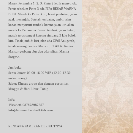
Masuk Pertamina 1, 2, 3. Pintu 2 lebih menyolok.
Persis sebelum Pintu 3 ada PIPA BESAR WARNA
BIRU. Masuk ke Pintu 3 ini, lewat jembatan, jalan
agak menanjak. Setelah jembatan, ambil jalan
kanan menyusuri tembok karena jalan kiri akan
masuk ke Pertamina. Susuri tembok, jalan beton,
masuk terus sampai ketemu simpang 3 lalu belok
kiri. Tidak jauh di kiri jalan ada GPdI Anugerah,
tanah kosong, kantor Mansor, PT AKA. Kantor
Mansor gerbang abu-abu ada tulisan Manna
Sorgawi.
Jam buka:
Senin-Jumat: 09.00-16.00 WIB (12.00-12.30
makan siang)
Sabtu: Khusus group dan dengan perjanjian.
Minggu & Hari Libur: Tutup
Info:
Elisabeth 087878987257
info@museumbendaalkitab.com
RENCANA PAMERAN BERIKUTNYA: