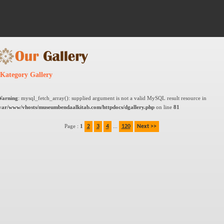
Kategory Gallery
arning
: mysql_fetch_array(): supplied argument is not a valid MySQL result resource in
var/www/vhosts/museumbendaalkitab.com/httpdocs/dgallery.php
on line
81
Page :
1
...
2
3
4
120
Next >>