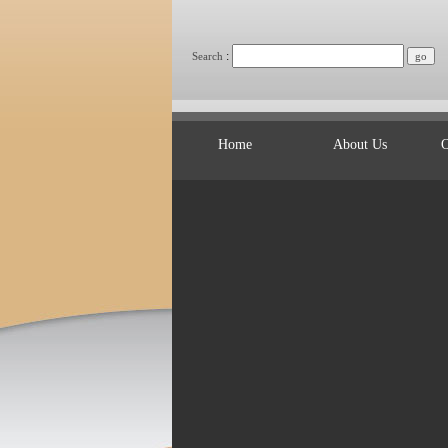
:
Search
Home
About Us