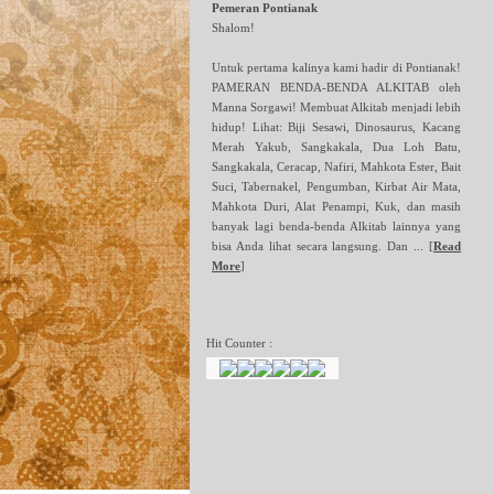
Pemeran Pontianak
Shalom!
Untuk pertama kalinya kami hadir di Pontianak!
PAMERAN BENDA-BENDA ALKITAB oleh
Manna Sorgawi! Membuat Alkitab menjadi lebih
hidup! Lihat: Biji Sesawi, Dinosaurus, Kacang
Merah Yakub, Sangkakala, Dua Loh Batu,
Sangkakala, Ceracap, Nafiri, Mahkota Ester, Bait
Suci, Tabernakel, Pengumban, Kirbat Air Mata,
Mahkota Duri, Alat Penampi, Kuk, dan masih
banyak lagi benda-benda Alkitab lainnya yang
bisa Anda lihat secara langsung. Dan ...
[
Read
More
]
Hit Counter :