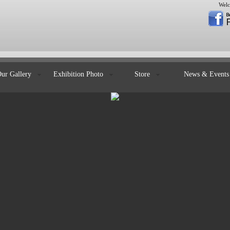
Welc
Our Gallery
Exhibition Photo
Store
News & Even