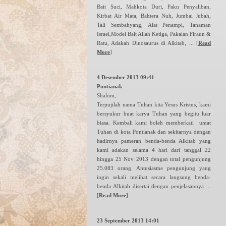
Bait Suci, Mahkota Duri, Paku Penyaliban,
Kirbat Air Mata, Bahtera Nuh, Jumbai Jubah,
Tali Sembahyang, Alat Penampi, Tanaman
Israel,Model Bait Allah Ketiga, Pakaian Firaun &
Ratu, Adakah Dinosaurus di Alkitab, ...
[
Read
More
]
4 Desember 2013 09:41
Pontianak
Shalom,
Terpujilah nama Tuhan kita Yesus Kristus, kami
bersyukur buat karya Tuhan yang begitu luar
biasa. Kembali kami boleh memberkati umat
Tuhan di kota Pontianak dan sekitarnya dengan
hadirnya pameran benda-benda Alkitab yang
kami adakan selama 4 hari dari tanggal 22
hingga 25 Nov 2013 dengan total pengunjung
25.083 orang. Antusiasme pengunjung yang
ingin sekali melihat secara langsung benda-
benda Alkitab disertai dengan penjelasannya ...
[
Read More
]
23 September 2013 14:01