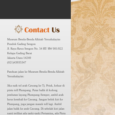
Museum Benda-Benda Alkitab Yerushalayim
Pondok Gading Sengon
Jl. Raya Rawa Sengon No. 54 RT/ RW 001/022
Kelapa Gading Barat
Jakarta Utara 14240
(021)43935347
Panduan jalan ke Museum Benda-Benda Alkitab
Yerushalayim:
Jika naik tol arah Cawang ke Tj. Priuk, keluar di
pintu toll Plumpang. Putar balik di kolong
jembatan layang Plumpang-Semper, ambil arah
lurus kembali ke Cawang. Jangan belok kiri ke
Plumpang, juga jangan masuk toll lagi. Ambil
jalan balik ke arah Cawang. Di sebelah kiri jalan
nanti terlihat ada tanki-tanki Pertamina, ada Pintu