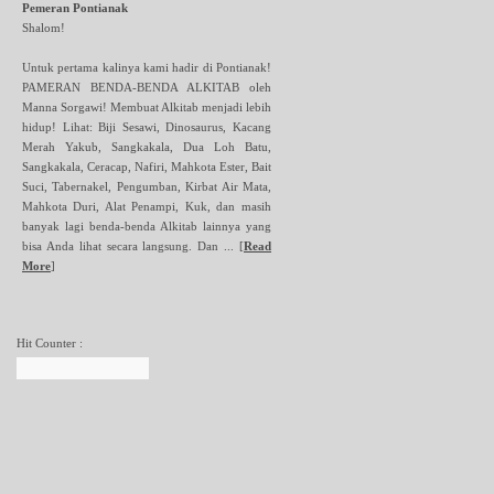
Pemeran Pontianak
Shalom!
Untuk pertama kalinya kami hadir di Pontianak!
PAMERAN BENDA-BENDA ALKITAB oleh
Manna Sorgawi! Membuat Alkitab menjadi lebih
hidup! Lihat: Biji Sesawi, Dinosaurus, Kacang
Merah Yakub, Sangkakala, Dua Loh Batu,
Sangkakala, Ceracap, Nafiri, Mahkota Ester, Bait
Suci, Tabernakel, Pengumban, Kirbat Air Mata,
Mahkota Duri, Alat Penampi, Kuk, dan masih
banyak lagi benda-benda Alkitab lainnya yang
bisa Anda lihat secara langsung. Dan ...
[
Read
More
]
Hit Counter :