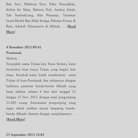
Bait Suci, Mahkota Duri, Paku Penyaliban,
Kirbat Air Mata, Bahtera Nuh, Jumbai Jubah,
Tali Sembahyang, Alat Penampi, Tanaman
Israel,Model Bait Allah Ketiga, Pakaian Firaun &
Ratu, Adakah Dinosaurus di Alkitab, ...
[
Read
More
]
4 Desember 2013 09:41
Pontianak
Shalom,
Terpujilah nama Tuhan kita Yesus Kristus, kami
bersyukur buat karya Tuhan yang begitu luar
biasa. Kembali kami boleh memberkati umat
Tuhan di kota Pontianak dan sekitarnya dengan
hadirnya pameran benda-benda Alkitab yang
kami adakan selama 4 hari dari tanggal 22
hingga 25 Nov 2013 dengan total pengunjung
25.083 orang. Antusiasme pengunjung yang
ingin sekali melihat secara langsung benda-
benda Alkitab disertai dengan penjelasannya ...
[
Read More
]
23 September 2013 14:01