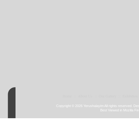
Home
::
About Us
::
Our Gallery
::
Exhibition
Copyright © 2026 Yerushalayim All rights reserved. D
Best Viewed in Mozilla Fir