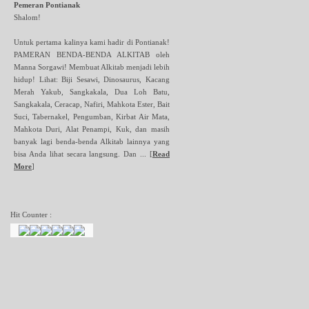
Pemeran Pontianak
Shalom!
Untuk pertama kalinya kami hadir di Pontianak!
PAMERAN BENDA-BENDA ALKITAB oleh
Manna Sorgawi! Membuat Alkitab menjadi lebih
hidup! Lihat: Biji Sesawi, Dinosaurus, Kacang
Merah Yakub, Sangkakala, Dua Loh Batu,
Sangkakala, Ceracap, Nafiri, Mahkota Ester, Bait
Suci, Tabernakel, Pengumban, Kirbat Air Mata,
Mahkota Duri, Alat Penampi, Kuk, dan masih
banyak lagi benda-benda Alkitab lainnya yang
bisa Anda lihat secara langsung. Dan ...
[
Read
More
]
Hit Counter :