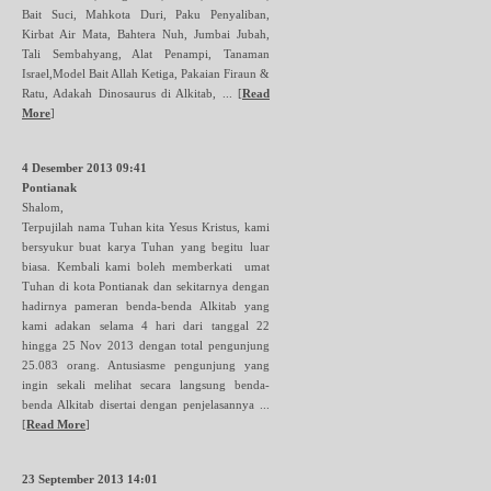
Bait Suci, Mahkota Duri, Paku Penyaliban,
Kirbat Air Mata, Bahtera Nuh, Jumbai Jubah,
Tali Sembahyang, Alat Penampi, Tanaman
Israel,Model Bait Allah Ketiga, Pakaian Firaun &
Ratu, Adakah Dinosaurus di Alkitab, ...
[
Read
More
]
4 Desember 2013 09:41
Pontianak
Shalom,
Terpujilah nama Tuhan kita Yesus Kristus, kami
bersyukur buat karya Tuhan yang begitu luar
biasa. Kembali kami boleh memberkati umat
Tuhan di kota Pontianak dan sekitarnya dengan
hadirnya pameran benda-benda Alkitab yang
kami adakan selama 4 hari dari tanggal 22
hingga 25 Nov 2013 dengan total pengunjung
25.083 orang. Antusiasme pengunjung yang
ingin sekali melihat secara langsung benda-
benda Alkitab disertai dengan penjelasannya ...
[
Read More
]
23 September 2013 14:01