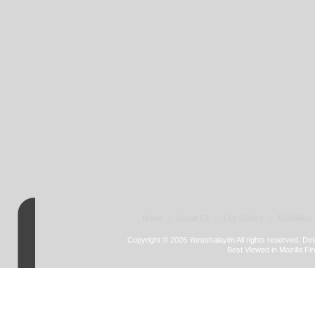
Home
::
About Us
::
Our Gallery
::
Exhibition
Copyright © 2026 Yerushalayim All rights reserved. D
Best Viewed in Mozilla Fir