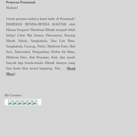
Pemeran Pontianak
Shalom!
Untuk pertama kalinya kami hadir di Pontianak!
PAMERAN BENDA-BENDA ALKITAB oleh
Manna Sorgawi! Membuat Alkitab menjadi lebih
hidup! Lihat: Biji Sesawi, Dinosaurus, Kacang
Merah Yakub, Sangkakala, Dua Loh Batu,
Sangkakala, Ceracap, Nafiri, Mahkota Ester, Bait
Suci, Tabernakel, Pengumban, Kirbat Air Mata,
Mahkota Duri, Alat Penampi, Kuk, dan masih
banyak lagi benda-benda Alkitab lainnya yang
bisa Anda lihat secara langsung. Dan ...
[
Read
More
]
Hit Counter :