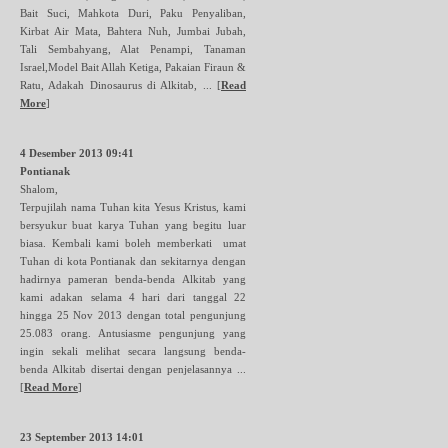
Bait Suci, Mahkota Duri, Paku Penyaliban,
Kirbat Air Mata, Bahtera Nuh, Jumbai Jubah,
Tali Sembahyang, Alat Penampi, Tanaman
Israel,Model Bait Allah Ketiga, Pakaian Firaun &
Ratu, Adakah Dinosaurus di Alkitab, ...
[
Read
More
]
4 Desember 2013 09:41
Pontianak
Shalom,
Terpujilah nama Tuhan kita Yesus Kristus, kami
bersyukur buat karya Tuhan yang begitu luar
biasa. Kembali kami boleh memberkati umat
Tuhan di kota Pontianak dan sekitarnya dengan
hadirnya pameran benda-benda Alkitab yang
kami adakan selama 4 hari dari tanggal 22
hingga 25 Nov 2013 dengan total pengunjung
25.083 orang. Antusiasme pengunjung yang
ingin sekali melihat secara langsung benda-
benda Alkitab disertai dengan penjelasannya ...
[
Read More
]
23 September 2013 14:01