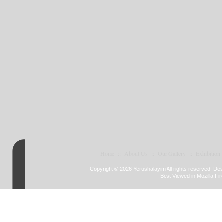
Home
::
About Us
::
Our Gallery
::
Exhibition
Copyright © 2026 Yerushalayim All rights reserved. D
Best Viewed in Mozilla Fir