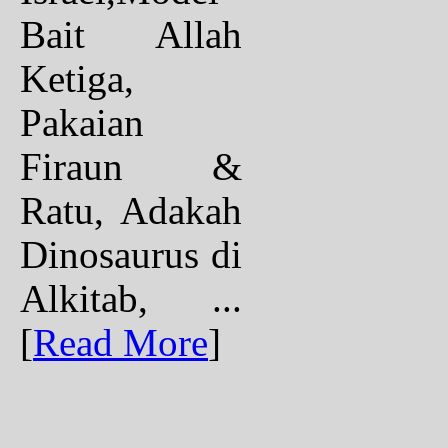
Bait Allah
Ketiga,
Pakaian
Firaun &
Ratu, Adakah
Dinosaurus di
Alkitab, ...
[
Read More
]