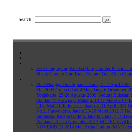
Search
:
Foto Pengunjung
Koleksi Baru
Counter Penciptaan
Musik
Counter Hari Raya
Counter Bait Allah
Count
Mall Mangga Dua Square Jakarta, 5-11 April 2007
Mei 2007
Graha Gladiol Magelang, 6 Desember 2
Yogjakarta, 25-26 Agustus 2009
Gedung Sukasari 
Skodam V Brawijaya Malang, 10-11 Maret 2010
B
2010
Mall Of Indonesia Jakarta, 8-11 April 2011
Ho
No.2, Purwokerto, Jateng 23-26 Maret 2012
JJ Hal
Indonesia, Kelapa Gading, Jakarta Utara, 7-16 De
Pontianak 22-25 November 2013
HOTEL HARRAD
NOVEMBER 2014
Mall Artha Gading (MAG) Atriu