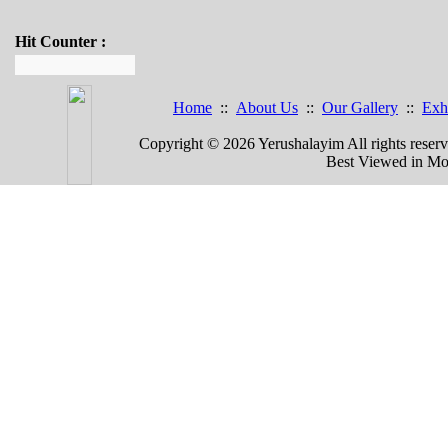
Hit Counter :
Home
::
About Us
::
Our Gallery
::
Exh
Copyright © 2026 Yerushalayim All rights rese
Best Viewed in Mozi