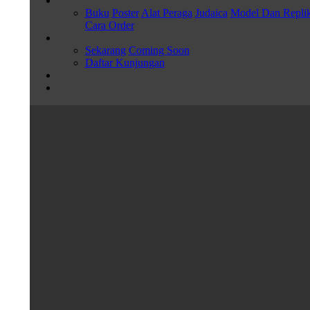
Buku
Poster
Alat Peraga
Judaica
Model Dan Repli
Cara Order
Sekarang
Coming Soon
Daftar Kunjungan