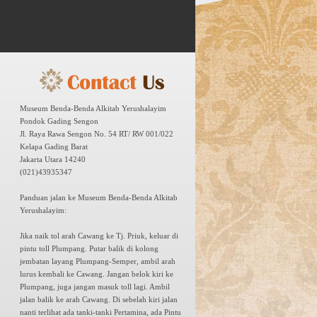
Museum Benda-Benda Alkitab Yerushalayim
Pondok Gading Sengon
Jl. Raya Rawa Sengon No. 54 RT/ RW 001/022
Kelapa Gading Barat
Jakarta Utara 14240
(021)43935347
Panduan jalan ke Museum Benda-Benda Alkitab
Yerushalayim:
Jika naik tol arah Cawang ke Tj. Priuk, keluar di
pintu toll Plumpang. Putar balik di kolong
jembatan layang Plumpang-Semper, ambil arah
lurus kembali ke Cawang. Jangan belok kiri ke
Plumpang, juga jangan masuk toll lagi. Ambil
jalan balik ke arah Cawang. Di sebelah kiri jalan
nanti terlihat ada tanki-tanki Pertamina, ada Pintu