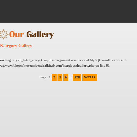
Kategory Gallery
arning
: mysql_fetch_array(): supplied argument is not a valid MySQL result resource in
var/www/vhosts/museumbendaalkitab.com/httpdocs/dgallery.php
on line
81
Page :
1
...
2
3
4
120
Next >>