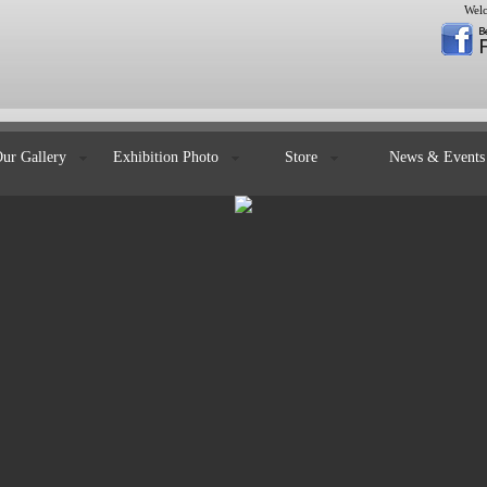
Welc
Our Gallery
Exhibition Photo
Store
News & Even