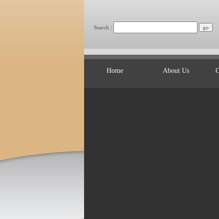
:
Search
Home
About Us