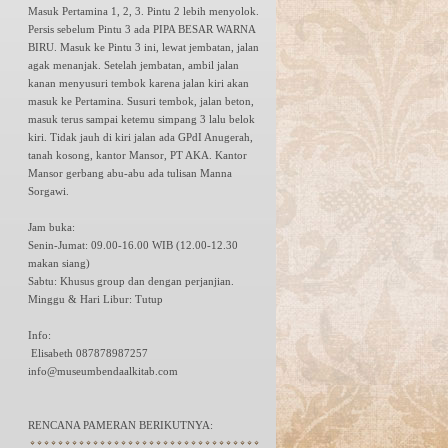
Masuk Pertamina 1, 2, 3. Pintu 2 lebih menyolok.
Persis sebelum Pintu 3 ada PIPA BESAR WARNA
BIRU. Masuk ke Pintu 3 ini, lewat jembatan, jalan
agak menanjak. Setelah jembatan, ambil jalan
kanan menyusuri tembok karena jalan kiri akan
masuk ke Pertamina. Susuri tembok, jalan beton,
masuk terus sampai ketemu simpang 3 lalu belok
kiri. Tidak jauh di kiri jalan ada GPdI Anugerah,
tanah kosong, kantor Mansor, PT AKA. Kantor
Mansor gerbang abu-abu ada tulisan Manna
Sorgawi.
Jam buka:
Senin-Jumat: 09.00-16.00 WIB (12.00-12.30
makan siang)
Sabtu: Khusus group dan dengan perjanjian.
Minggu & Hari Libur: Tutup
Info:
Elisabeth 087878987257
info@museumbendaalkitab.com
RENCANA PAMERAN BERIKUTNYA: