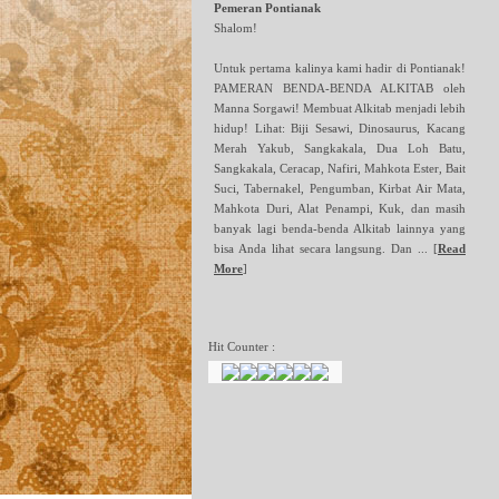
Pemeran Pontianak
Shalom!
Untuk pertama kalinya kami hadir di Pontianak!
PAMERAN BENDA-BENDA ALKITAB oleh
Manna Sorgawi! Membuat Alkitab menjadi lebih
hidup! Lihat: Biji Sesawi, Dinosaurus, Kacang
Merah Yakub, Sangkakala, Dua Loh Batu,
Sangkakala, Ceracap, Nafiri, Mahkota Ester, Bait
Suci, Tabernakel, Pengumban, Kirbat Air Mata,
Mahkota Duri, Alat Penampi, Kuk, dan masih
banyak lagi benda-benda Alkitab lainnya yang
bisa Anda lihat secara langsung. Dan ...
[
Read
More
]
Hit Counter :