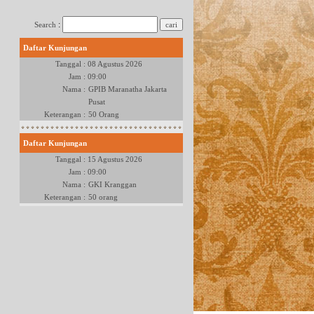
:
Search
Daftar Kunjungan
Tanggal :
08 Agustus 2026
Jam :
09:00
Nama :
GPIB Maranatha Jakarta
Pusat
Keterangan :
50 Orang
Daftar Kunjungan
Tanggal :
15 Agustus 2026
Jam :
09:00
Nama :
GKI Kranggan
Keterangan :
50 orang
Daftar Kunjungan
Tanggal :
22 Agustus 2026
Jam :
09:00
Nama :
GKO Tangerang
Keterangan :
80 Orang
Daftar Kunjungan