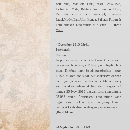
Bait Suci, Mahkota Duri, Paku Penyaliban,
Kirbat Air Mata, Bahtera Nuh, Jumbai Jubah,
Tali Sembahyang, Alat Penampi, Tanaman
Israel,Model Bait Allah Ketiga, Pakaian Firaun &
Ratu, Adakah Dinosaurus di Alkitab, ...
[
Read
More
]
4 Desember 2013 09:41
Pontianak
Shalom,
Terpujilah nama Tuhan kita Yesus Kristus, kami
bersyukur buat karya Tuhan yang begitu luar
biasa. Kembali kami boleh memberkati umat
Tuhan di kota Pontianak dan sekitarnya dengan
hadirnya pameran benda-benda Alkitab yang
kami adakan selama 4 hari dari tanggal 22
hingga 25 Nov 2013 dengan total pengunjung
25.083 orang. Antusiasme pengunjung yang
ingin sekali melihat secara langsung benda-
benda Alkitab disertai dengan penjelasannya ...
[
Read More
]
23 September 2013 14:01