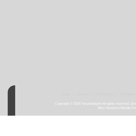
Home
::
About Us
::
Our Gallery
::
Exhibition
Copyright © 2026 Yerushalayim All rights reserved. D
Best Viewed in Mozilla Fir