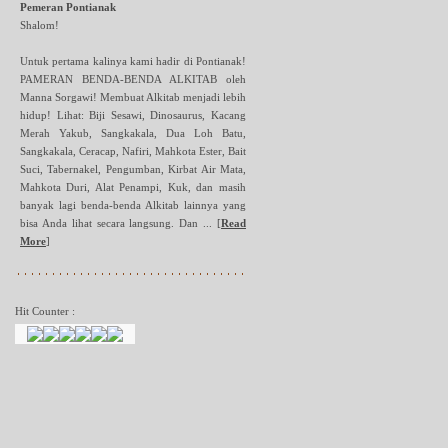
Pemeran Pontianak
Shalom!
Untuk pertama kalinya kami hadir di Pontianak!
PAMERAN BENDA-BENDA ALKITAB oleh
Manna Sorgawi! Membuat Alkitab menjadi lebih
hidup! Lihat: Biji Sesawi, Dinosaurus, Kacang
Merah Yakub, Sangkakala, Dua Loh Batu,
Sangkakala, Ceracap, Nafiri, Mahkota Ester, Bait
Suci, Tabernakel, Pengumban, Kirbat Air Mata,
Mahkota Duri, Alat Penampi, Kuk, dan masih
banyak lagi benda-benda Alkitab lainnya yang
bisa Anda lihat secara langsung. Dan ...
[
Read
More
]
Hit Counter :