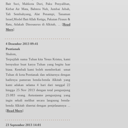
Bait Suci, Mahkota Duri, Paku Penyaliban,
Kirbat Air Mata, Bahtera Nuh, Jumbai Jubah,
Tali Sembahyang, Alat Penampi, Tanaman
Israel,Model Bait Allah Ketiga, Pakaian Firaun &
Ratu, Adakah Dinosaurus di Alkitab, ...
[
Read
More
]
4 Desember 2013 09:41
Pontianak
Shalom,
Terpujilah nama Tuhan kita Yesus Kristus, kami
bersyukur buat karya Tuhan yang begitu luar
biasa. Kembali kami boleh memberkati umat
Tuhan di kota Pontianak dan sekitarnya dengan
hadirnya pameran benda-benda Alkitab yang
kami adakan selama 4 hari dari tanggal 22
hingga 25 Nov 2013 dengan total pengunjung
25.083 orang. Antusiasme pengunjung yang
ingin sekali melihat secara langsung benda-
benda Alkitab disertai dengan penjelasannya ...
[
Read More
]
23 September 2013 14:01