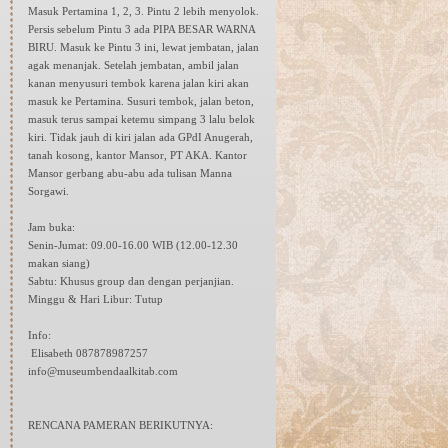
Masuk Pertamina 1, 2, 3. Pintu 2 lebih menyolok.
Persis sebelum Pintu 3 ada PIPA BESAR WARNA
BIRU. Masuk ke Pintu 3 ini, lewat jembatan, jalan
agak menanjak. Setelah jembatan, ambil jalan
kanan menyusuri tembok karena jalan kiri akan
masuk ke Pertamina. Susuri tembok, jalan beton,
masuk terus sampai ketemu simpang 3 lalu belok
kiri. Tidak jauh di kiri jalan ada GPdI Anugerah,
tanah kosong, kantor Mansor, PT AKA. Kantor
Mansor gerbang abu-abu ada tulisan Manna
Sorgawi.
Jam buka:
Senin-Jumat: 09.00-16.00 WIB (12.00-12.30
makan siang)
Sabtu: Khusus group dan dengan perjanjian.
Minggu & Hari Libur: Tutup
Info:
Elisabeth 087878987257
info@museumbendaalkitab.com
RENCANA PAMERAN BERIKUTNYA: