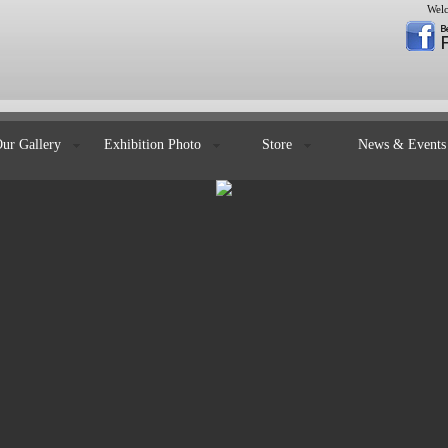
Welc
Our Gallery
Exhibition Photo
Store
News & Even