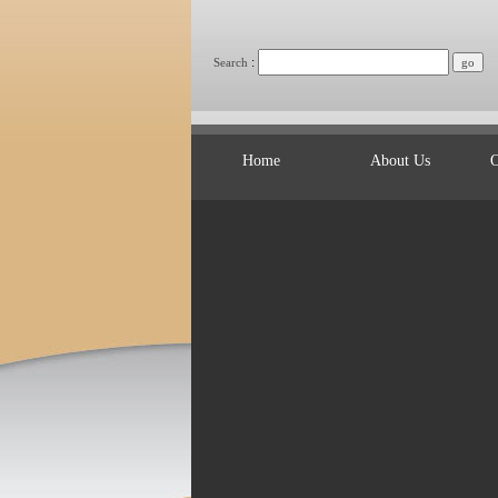
:
Search
Home
About Us