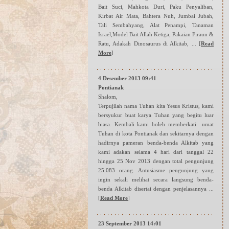
Bait Suci, Mahkota Duri, Paku Penyaliban,
Kirbat Air Mata, Bahtera Nuh, Jumbai Jubah,
Tali Sembahyang, Alat Penampi, Tanaman
Israel,Model Bait Allah Ketiga, Pakaian Firaun &
Ratu, Adakah Dinosaurus di Alkitab, ...
[
Read
More
]
4 Desember 2013 09:41
Pontianak
Shalom,
Terpujilah nama Tuhan kita Yesus Kristus, kami
bersyukur buat karya Tuhan yang begitu luar
biasa. Kembali kami boleh memberkati umat
Tuhan di kota Pontianak dan sekitarnya dengan
hadirnya pameran benda-benda Alkitab yang
kami adakan selama 4 hari dari tanggal 22
hingga 25 Nov 2013 dengan total pengunjung
25.083 orang. Antusiasme pengunjung yang
ingin sekali melihat secara langsung benda-
benda Alkitab disertai dengan penjelasannya ...
[
Read More
]
23 September 2013 14:01