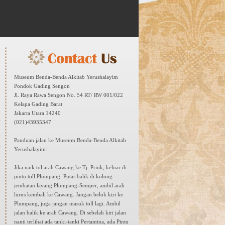
Museum Benda-Benda Alkitab Yerushalayim
Pondok Gading Sengon
Jl. Raya Rawa Sengon No. 54 RT/ RW 001/022
Kelapa Gading Barat
Jakarta Utara 14240
g
(021)43935347
n
n
Panduan jalan ke Museum Benda-Benda Alkitab
a
Yerushalayim:
Jika naik tol arah Cawang ke Tj. Priuk, keluar di
pintu toll Plumpang. Putar balik di kolong
jembatan layang Plumpang-Semper, ambil arah
lurus kembali ke Cawang. Jangan belok kiri ke
Plumpang, juga jangan masuk toll lagi. Ambil
jalan balik ke arah Cawang. Di sebelah kiri jalan
nanti terlihat ada tanki-tanki Pertamina, ada Pintu