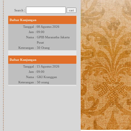
:
Search
Daftar Kunjungan
Tanggal :
08 Agustus 2026
Jam :
09:00
Nama :
GPIB Maranatha Jakarta
Pusat
Keterangan :
50 Orang
Daftar Kunjungan
Tanggal :
15 Agustus 2026
Jam :
09:00
Nama :
GKI Kranggan
Keterangan :
50 orang
Daftar Kunjungan
Tanggal :
22 Agustus 2026
Jam :
09:00
Nama :
GKO Tangerang
Keterangan :
80 Orang
Daftar Kunjungan