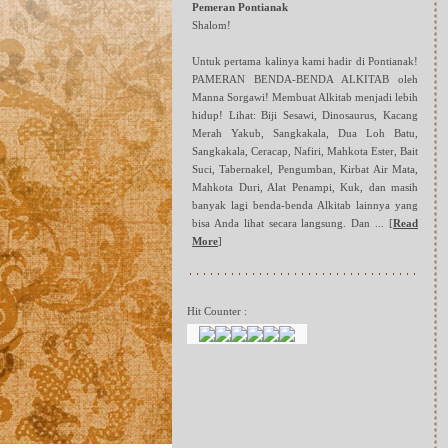
Pemeran Pontianak
Shalom!
Untuk pertama kalinya kami hadir di Pontianak!
PAMERAN BENDA-BENDA ALKITAB oleh
Manna Sorgawi! Membuat Alkitab menjadi lebih
hidup! Lihat: Biji Sesawi, Dinosaurus, Kacang
Merah Yakub, Sangkakala, Dua Loh Batu,
Sangkakala, Ceracap, Nafiri, Mahkota Ester, Bait
Suci, Tabernakel, Pengumban, Kirbat Air Mata,
Mahkota Duri, Alat Penampi, Kuk, dan masih
banyak lagi benda-benda Alkitab lainnya yang
bisa Anda lihat secara langsung. Dan ...
[
Read
More
]
Hit Counter :