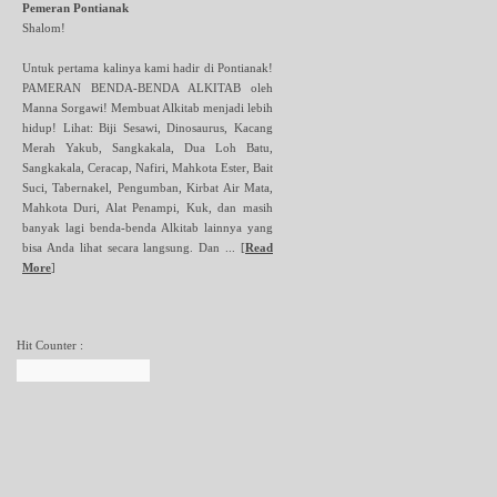
Pemeran Pontianak
Shalom!
Untuk pertama kalinya kami hadir di Pontianak!
PAMERAN BENDA-BENDA ALKITAB oleh
Manna Sorgawi! Membuat Alkitab menjadi lebih
hidup! Lihat: Biji Sesawi, Dinosaurus, Kacang
Merah Yakub, Sangkakala, Dua Loh Batu,
Sangkakala, Ceracap, Nafiri, Mahkota Ester, Bait
Suci, Tabernakel, Pengumban, Kirbat Air Mata,
Mahkota Duri, Alat Penampi, Kuk, dan masih
banyak lagi benda-benda Alkitab lainnya yang
bisa Anda lihat secara langsung. Dan ...
[
Read
More
]
Hit Counter :