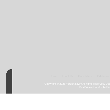
Home
::
About Us
::
Our Gallery
::
Exhibition
Copyright © 2026 Yerushalayim All rights reserved. D
Best Viewed in Mozilla Fir