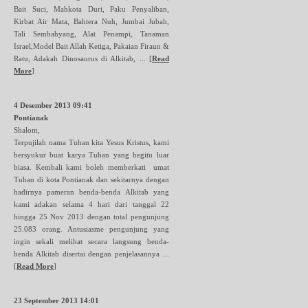
Bait Suci, Mahkota Duri, Paku Penyaliban,
Kirbat Air Mata, Bahtera Nuh, Jumbai Jubah,
Tali Sembahyang, Alat Penampi, Tanaman
Israel,Model Bait Allah Ketiga, Pakaian Firaun &
Ratu, Adakah Dinosaurus di Alkitab, ...
[
Read
More
]
4 Desember 2013 09:41
Pontianak
Shalom,
Terpujilah nama Tuhan kita Yesus Kristus, kami
bersyukur buat karya Tuhan yang begitu luar
biasa. Kembali kami boleh memberkati umat
Tuhan di kota Pontianak dan sekitarnya dengan
hadirnya pameran benda-benda Alkitab yang
kami adakan selama 4 hari dari tanggal 22
hingga 25 Nov 2013 dengan total pengunjung
25.083 orang. Antusiasme pengunjung yang
ingin sekali melihat secara langsung benda-
benda Alkitab disertai dengan penjelasannya ...
[
Read More
]
23 September 2013 14:01